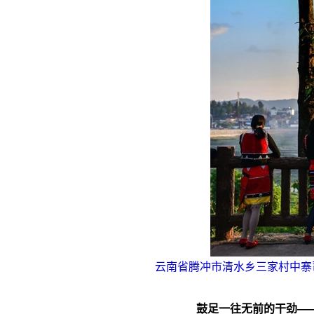
云南省腾冲市清水乡三家村中寨司
鼓足一往无前的干劲—