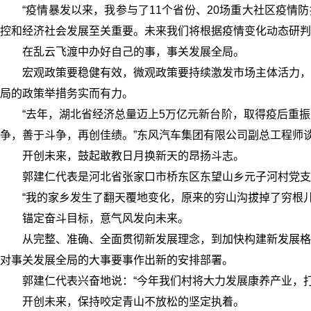
“疫情暴发以来，我参与了11个省份、20场重大社区疫情
控和经济社会发展至关重要。未来我们将根据疫情变化动态研判
在乱云飞渡中办好自己的事，事关发展全局。
宏观政策要稳健有效，微观政策要持续激发市场主体活力，
局的政策举措务实而有力。
“去年，湖北省经济总量迈上5万亿元新台阶，取得疫后重
争，善于斗争，再创佳绩。”东风汽车集团有限公司副总工程师
开创未来，鼓起敢教日月换新天的昂扬斗志。
郭建仁代表是河北省张家口市桥东区东望山乡元子河村党支
“我的家乡发生了翻天覆地变化，原来的穷山沟拔掉了穷根
锚定奋斗目标，意气风发向未来。
从完整、准确、全面贯彻新发展理念，到加快构建新发展格
对事关发展全局的大事要事作出新的安排部署。
郭建仁代表兴奋地说：“今年我们村将大力发展康养产业，
开创未来，保持咬定青山不放松的坚定执着。