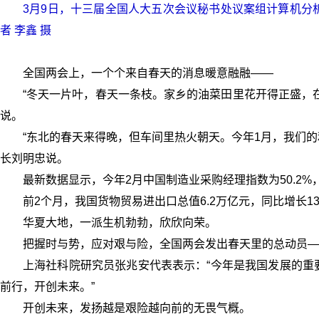
3月9日，十三届全国人大五次会议秘书处议案组计算机分
者 李鑫 摄
全国两会上，一个个来自春天的消息暖意融融——
“冬天一片叶，春天一条枝。家乡的油菜田里花开得正盛，
说。
“东北的春天来得晚，但车间里热火朝天。今年1月，我们的
长刘明忠说。
最新数据显示，今年2月中国制造业采购经理指数为50.2
前2个月，我国货物贸易进出口总值6.2万亿元，同比增长1
华夏大地，一派生机勃勃，欣欣向荣。
把握时与势，应对艰与险，全国两会发出春天里的总动员—
上海社科院研究员张兆安代表表示：“今年是我国发展的重
前行，开创未来。”
开创未来，发扬越是艰险越向前的无畏气概。