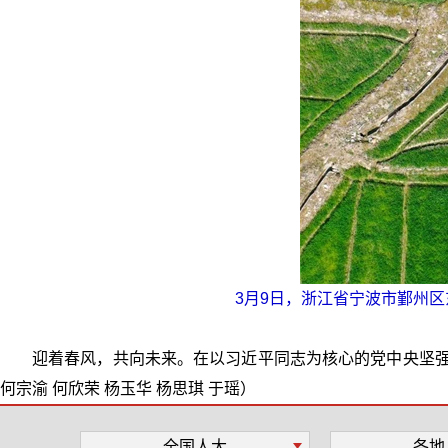
3月9日，浙江省宁波市鄞州区
迎着春风，共向未来。在以习近平同志为核心的党中央坚强
何宗渝 何欣荣 杨玉华 杨思琪 于瑶）
全国人大
各地