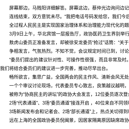
屏幕那边，马贱阳详细解答。屏幕这边，蔡仲光边询问边记
连线结束，双方意犹未尽。“我把电话号码发给您，我们今
全过程人民民主是实现国家治理体系和治理能力现代化的题
3月9日上午，华北宾馆一层报告厅，政协医药卫生界别举
敖虎山委员正准备发言，却被徐安龙委员“抢过”话筒：“关
争相发言，气氛热烈。不知不觉，会议规定时间已到，讨论
“委员们提出的建议针对性、可操作性很强，而且非常及时
我们将结合委员们的建议进一步完善，推动尽早出台。
畅所欲言，集思广益，全国两会的民主作风、清新会风无处
一个个审议讨论现场，代表委员专心致志，良策越议越明，
被称为“协商民主的讲坛”的政协大会发言，12位委员逐次
2场“代表通道”、3场“委员通道”接连开启 ，40位来自
3场新闻发布会和记者会、2场“部长通道”上，热点关切得
远在上海的全国政协委员倪闽景，因居家隔离原因缺席政协