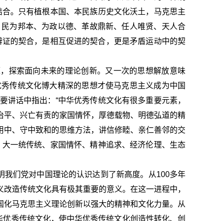
结合。只有植根本国、本民族历史文化沃土，马克思主
、民为邦本、为政以德、革故鼎新、任人唯贤、天人合
辩证的契合，是相互促进的契合，更是矛盾运动中的契
源，探索面向未来的理论创新。又一次的思想解放意味
优秀传统文化博大精深的思想才使马克思主义成为中国
要讲话中指出：“中华优秀传统文化有很多重要元素，
治平、兴亡有责的家国情怀，厚德载物、明德弘道的精
用中、守中致和的思维方法，讲信修睦、亲仁善邻的交
、大一统传统、家国情怀、精神追求、经济伦理、生态
明我们党对中国理论的认识达到了新高度。从100多年
义改造传统文化具有极其重要的意义。在这一进程中，
国化马克思主义理论创新以强大的精神和文化力量。从
华优秀传统文化，使中华优秀传统文化创造性转化、创