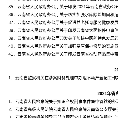
35．云南省人民政府办公厅关于印发2021年云南省政务公开
36．云南省人民政府办公厅关于切实加强水库除险加固和运行
37．云南省人民政府办公厅关于促进养老托育服务健康发展的
38．云南省人民政府办公厅关于印发云南省大面积停电事件应
39．云南省人民政府办公厅印发关于加快中医药特色发展若干
40．云南省人民政府办公厅关于加强草原保护修复的实施意见
41．云南省人民政府办公厅关于印发云南省推动药品集中带量
1．云南省监察机关在涉案财务处理中办理不动产登记工作办法
2021年
1．云南省人民检察院关于知识产权刑事案件集中管辖的办理规
2．云南省高级人民法院云南省人民检察院云南省公安厅关于调
3．云南省检察机关领导干部办理群众申诉信访案件规定（试行