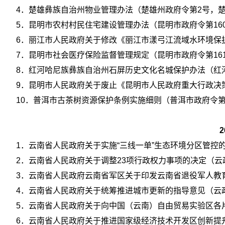
4．楚雄彝族自治州物业管理办法（楚雄州政府令第2号，楚府
5．昆明市农村村民住宅建设管理办法（昆明市政府令第160
6．丽江市人民政府关于修改《丽江市漾弓江流域水环境保护
7．昆明市社会医疗保险监督管理规定（昆明市政府令第161
8．红河哈尼族彝族自治州石屏历史文化名城保护办法（红河
9．昆明市人民政府关于废止《昆明市人民政府重大行政决策
10．普洱市古茶树资源保护条例实施细则（普洱市政府令第1
1．云南省人民政府关于实施“三线一单”生态环境分区管控的意
2．云南省人民政府关于调整23项行政权力事项的决定（云政发
3．云南省人民政府云南省军区关于印发云南省退役军人教育培
4．云南省人民政府关于统筹推进城市更新的指导意见（云政发
5．云南省人民政府关于向中国（云南）自由贸易实验区各片区
6．云南省人民政府关于推进国家级经济技术开发区创新提升打