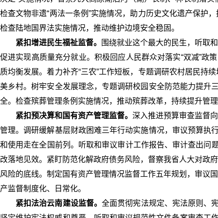
检查文物非遗“两法一条例”实施情况，助力历史文化遗产保护
检查陆地国界法实施情况，推动维护边境安全稳固。
紧扣增进民生福祉监督。
围绕就业这个最大的民生，听取和
促进实现高质量充分就业。积极回应人民群众对落实“双减”政
质均衡发展。着力补齐“三农”工作短板，专题调研农村居民持
美乡村。树牢安全发展理念，专题调研校园安全防范能力提升三
全。检查殡葬管理条例实施情况，推动殡葬改革，持续提升管理
紧扣预决算和国有资产管理监督。
深入推进预算审查监督向
管理。调研缓解基层财政困难三年行动实施情况，审议预算执行
和使用走在全国前列。听取和审议审计工作报告、审计查出问题
改落地见效。紧盯防范化解政府债务风险，督察我省人大对政府
风险的底线。制定国有资产管理情况监督工作五年规划，审议国
产监督制度化、日常化。
紧扣法治云南建设监督。
全面贯彻宪法规定、宪法原则、
坚定维护宪法权威和尊严。听取和审议规范性文件备案审查工作