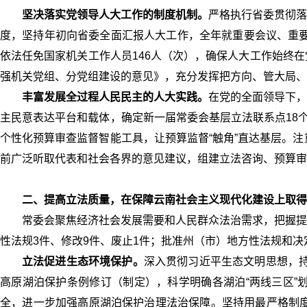
坚决落实党领导人大工作的制度机制。
严格执行省委贯彻落
度，坚持年初向省委全面汇报人大工作，全年就重要会议、重要
依法任免国家机关工作人员146人（次），确保人大工作始终
强机关党组、分党组建设的意见》，充分发挥把方向、管大局、
丰富发展全过程人民民主的人大实践。
在党的全面领导下，
主民意表达平台和载体，确定新一届常委会基层立法联系点18
个性化预算审查监督智能工具，让预算监督“触角”直达基层。
前广泛听取代表和社会各界的意见建议，组建立法咨询、预算审
二、提高立法质量，在保障云南社会主义现代化建设上取得
常委会聚焦经济社会发展需要和人民群众法治需求，把握提
性法规3件、修改9件、废止1件；批准州（市）地方性法规和决
立法促进生态环境保护。
深入贯彻习近平生态文明思想，持
高原湖泊保护条例修订（制定），科学明确各湖泊“两线三区”
全，进一步加强高原湖泊保护治理法治保障。坚持用最严格制度