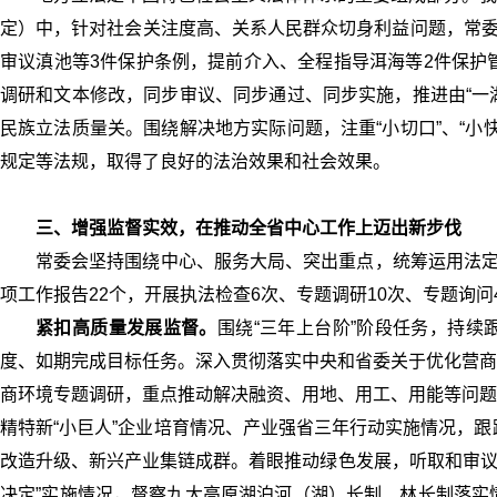
定）中，针对社会关注度高、关系人民群众切身利益问题，常委
审议滇池等3件保护条例，提前介入、全程指导洱海等2件保护
调研和文本修改，同步审议、同步通过、同步实施，推进由“一
民族立法质量关。围绕解决地方实际问题，注重“小切口”、“
规定等法规，取得了良好的法治效果和社会效果。
三、增强监督实效，在推动全省中心工作上迈出新步伐
常委会坚持围绕中心、服务大局、突出重点，统筹运用法定
项工作报告22个，开展执法检查6次、专题调研10次、专题询问
紧扣高质量发展监督。
围绕“三年上台阶”阶段任务，持续
度、如期完成目标任务。深入贯彻落实中央和省委关于优化营商
商环境专题调研，重点推动解决融资、用地、用工、用能等问题
精特新“小巨人”企业培育情况、产业强省三年行动实施情况，跟
改造升级、新兴产业集链成群。着眼推动绿色发展，听取和审议
决定”实施情况，督察九大高原湖泊河（湖）长制、林长制落实