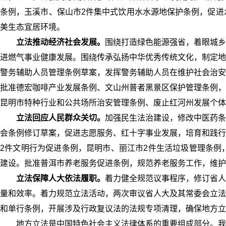
条例，玉溪市、保山市2件集中式饮用水水源地保护条例，促进
美生态宜居环境。
立法推动经济社会发展。
围绕打造绿色能源强省，着眼城乡
进燃气事业健康发展。围绕传承弘扬中华优秀传统文化，制定地
警务辅助人员管理条例草案，发挥警务辅助人员在维护社会治安
批准德宏咖啡产业发展条例、文山州普者黑景区保护管理条例，
昆明市特种行业和公共场所治安管理条例、废止红河州发展个体
立法回应人民群众关切。
加强民生法治建设，修改中医药条
会条例修订草案，促进志愿服务、红十字事业发展，培育和践行
2件文明行为促进条例，昆明市、丽江市2件生活垃圾管理条例
建设。批准普洱市养老服务促进条例，规范养老服务工作，维护
立法保障人大依法履职。
着力健全规范议事程序，修订省人
量和效率。着力规范立法活动，两次审议省人大及其常委会立法
和单行条例，开展涉及行政复议法的法规专项清理，确保地方立
地方立法是中国特色社会主义法律体系的重要组成部分。我