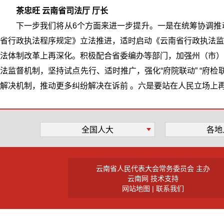
茶忠旺 云南省司法厅 厅长
下一步我们将从6个方面来进一步提升。一是在统筹协调推
省行政执法程序规定》立法推进，适时启动《云南省行政执法监
法体制改革上再深化。积极配合省委编办等部门，加强州（市）
法监督机制，坚持试点先行、适时推广，强化“府院联动” “府
解决机制，推动更多纠纷解决在诉前 。六是要站在人民立场上再
全国人大
各地
云南省人民代表大会常务委员会 主办
云南网 技术支持
网站地图
|
联系我们