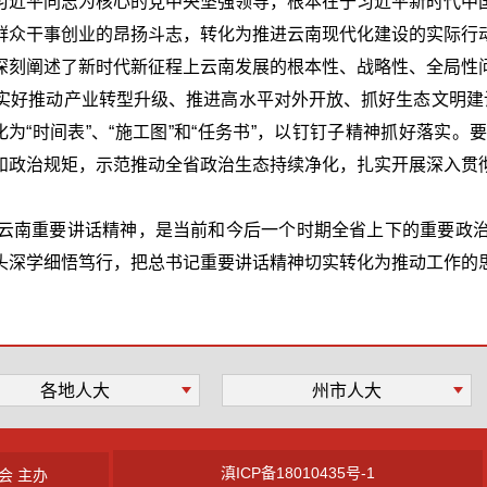
习近平同志为核心的党中央坚强领导，根本在于习近平新时代中
群众干事创业的昂扬斗志，转化为推进云南现代化建设的实际行
深刻阐述了新时代新征程上云南发展的根本性、战略性、全局性
实好推动产业转型升级、推进高水平对外开放、抓好生态文明建
，转化为“时间表”、“施工图”和“任务书”，以钉钉子精神抓好落
和政治规矩，示范推动全省政治生态持续净化，扎实开展深入贯
云南重要讲话精神，是当前和今后一个时期全省上下的重要政
头深学细悟笃行，把总书记重要讲话精神切实转化为推动工作的
各地人大
州市人大
滇ICP备18010435号-1
会 主办