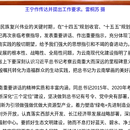
王宁作传达并提出工作要求。雷桐苏 摄
族复兴伟业的关键时期，在“十四五”规划收官、“十五五”规划谋
记再次亲临考察指导，发表重要讲话、作出重要指示，充分体现
南实践的殷切期望，给予我们强大的思想指引和不竭的奋进动力
发展的根本性、战略性、全局性问题，为云南现代化建设指明了
省上下要深刻认识习近平总书记考察云南重大而深远的里程碑意
殷嘱托转化为造福群众的生动实践，把总书记为云南擘画的美好蓝
重要讲话的精神实质和丰富内涵，同总书记2015年、2020
断深化“三个定位”建设，坚决做到总书记有号令、党中央有部署
创新为引领做强做优做大资源型产业，着力塑造“绿电+先进制造
对外开放，认真落实西部大开发、长江经济带发展战略部署，深度
辐射中心。要抓好生态文明建设，驰而不息打好蓝天、碧水、净