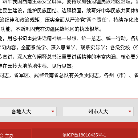
，筑牢我国西南生态安全屏障。要持续加强边疆民族地区治理，
性民生建设，维护民族团结、边疆稳固，续写好中华民族共同体
治纪律和政治规矩，压实全面从严治党“两个责任”，持续净化
织功能，不断巩固党在边疆民族地区的执政根基。
潮，用总书记重要讲话精神统一思想、统一意志、统一行动。各
点学习内容，全面系统学、深入思考学、联系实际学；各级党校（
传宣讲，深入宣传阐释总书记重要讲话精神的丰富内涵、核心要
神在云岭大地落地生根、见行见效。
同志，省军区、武警云南省总队有关负责同志，各州（市）、
各地人大
州市人大
滇ICP备18010435号-1
会 主办