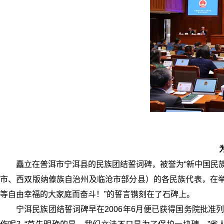
矗立在普洱市宁洱县的民族团结誓词碑，被誉为“新中国民族
市、西双版纳傣族自治州及临沧市部分县）的各民族代表，在举
等自由幸福的大家庭而奋斗！”的誓言镌刻在了石碑上。
宁洱民族团结誓词碑早在2006年6月便已获得国务院批准