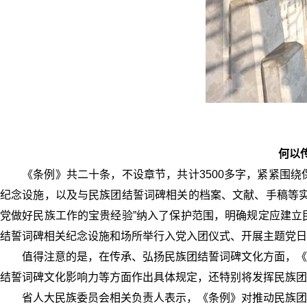
何以
《条例》共二十条，不设章节，共计3500多字，紧紧围
纪念设施，以及与民族团结誓词碑相关的档案、文献、手稿等实
党做好民族工作的宝贵经验”纳入了保护范围，明确规定应建立
结誓词碑相关纪念设施和场所举行入党入团仪式、开展主题党日
值得注意的是，在传承、弘扬民族团结誓词碑文化方面，《
结誓词碑文化影响力等方面作出具体规定，还特别将发挥民族团
省人大民族委员会相关负责人表示，《条例》对推动民族团