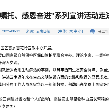
记嘱托、感恩奋进”系列宣讲活动走
 2025-08-12 来源：云南日报 【字体：大 中 小】
分享到
阳区芒宽乡百花岭宣教中心开展。
贡山国家级自然保护区保山管护局联合主办。理论专家、一线护
开深入交流。
副教授罗希用生动鲜活的事例，以筑牢西南生态安全屏障、争当
，讲述云南近年来在生态文明建设方面的实践和取得的显著成效
隆阳分局工作人员李家华以一组组数据，勾勒出高黎贡山国家级
公园创建对当地和个人的影响、高黎贡山明星物种白眉长臂猿的
（李建国）