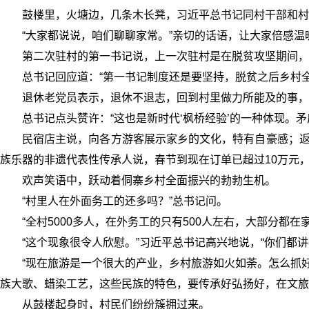
鼓楼里，火塘边，几条木长凳，习近平总书记同村干部和村
“大家都说说，咱们聊聊家常。”亲切的话语，让大家倍感温
第二次驻村的第一书记说，上一次驻村是在脱贫攻坚期间，
总书记回应道：“第一书记制度还是要坚持，脱贫之后乡村
退休老党员表示，退休不退志，回到村里做力所能及的事，
总书记点头赞许：“这也是新时代‘枫桥经验’的一种体现。矛
民宿店主说，向各方游客展示家乡的文化，特有自豪感；返
族乐器的非遗代表性传承人说，春节到现在订单已超过10万元
欢声笑语中，跃动着侗寨乡村全面振兴的勃勃生机。
“村里人在外面务工的还多吗？”总书记问。
“全村5000多人，在外务工的只有500人左右，大部分都
“这个现象很令人欣慰。”习近平总书记高兴地说，“你们都
“现在旅游是一个很大的产业，乡村旅游如火如荼。怎么抓
族大歌、蜡染工艺，这些民族的特色，要传承好弘扬好，在文旅
从鼓楼起身时，村民们纷纷簇拥过来。