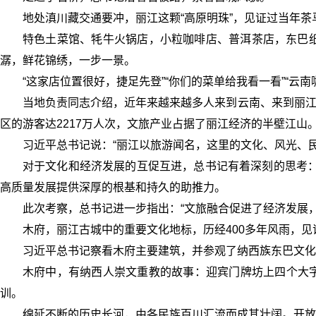
地处滇川藏交通要冲，丽江这颗“高原明珠”，见证过当年
特色土菜馆、牦牛火锅店，小粒咖啡店、普洱茶店，东巴
潺，鲜花锦绣，一步一景。
“这家店位置很好，捷足先登”“你们的菜单给我看一看”“
当地负责同志介绍，近年来越来越多人来到云南、来到丽江，
区的游客达2217万人次，文旅产业占据了丽江经济的半壁江山
习近平总书记说：“丽江以旅游闻名，这里的文化、风光、
对于文化和经济发展的互促互进，总书记有着深刻的思考：
高质量发展提供深厚的根基和持久的助推力。
此次考察，总书记进一步指出：“文旅融合促进了经济发展
木府，丽江古城中的重要文化地标，历经400多年风雨，
习近平总书记察看木府主要建筑，并参观了纳西族东巴文化
木府中，有纳西人崇文重教的故事：迎宾门牌坊上四个大字“
训。
绵延不断的历史长河，由各民族百川汇流而成其壮阔。开放