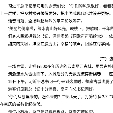
习近平总书记亲切地对乡亲们说：“你们的风采很好，看着
上一层楼，把乡村振兴做得更好，把中国式现代化建设得更好。
话音甫落，全场响起热烈的掌声和欢呼声。
“美丽的侗寨哎，绿水青山好风光。鼓楼下，把歌唱，千年
侗乡人民簇拥着总书记，深情唱起《侗歌声声唱给党》，依
甜美的笑容，洋溢在脸庞上；幸福的歌声，回荡在村寨间。
（二）访
一场春雪，让拥有800多年历史的云南丽江古城，更显古朴
清澈流水从雪山而下，入城后分为无数支流穿街绕巷，一座
19日下午，习近平总书记一行来到这里时，整座古城沸腾
游客们见到总书记十分惊喜，高声向总书记问好。
“你们从哪里来的，怎么来的？”“来几天了，打算待多久？
在密仄的街巷此起彼伏。
走过小石桥，总书记沿着石板路，察看古城风貌。