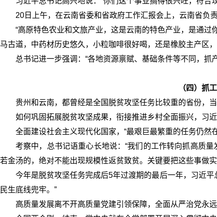
习近平总书记高兴地说：“你们这个事业搞得很兴旺，符合
20日上午，在云南省委和省政府工作汇报会上，云南省负责
“高原特色农业和文旅产业，这是云南的特色产业，是通过
马古道，中药材历史悠久，小粒咖啡很好喝，还是橡胶主产区，
总书记进一步强调：“各地资源禀赋、基础条件等不同，抓
（四）抓工
贵州和云南，都曾经是全国脱贫攻坚任务比较重的省份，当
如何巩固拓展脱贫攻坚成果，衔接推进乡村全面振兴，习近
全面建设社会主义现代化国家，“最艰巨最繁重的任务仍然在
考察中，总书记语重心长地说：“我们的工作转向抓高质量
若金汤的，绝对不能出现规模性返贫致贫。关键要把这些事做实
今年是脱贫攻坚任务完成后5年过渡期的最后一年，习近平
民生底线兜牢。”
高质量发展离不开高质量党建引领保障，全面从严治党永远