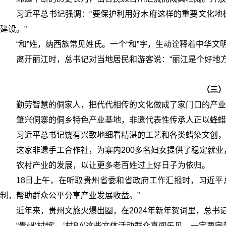
习近平总书记强调：“要保护利用好木府这样的重要文化地
建设。”
“和”姓，纳西族常见姓氏。一个“和”字，生动诠释着中华文
离开丽江时，总书记对当地居民和游客说：“丽江是个好地方
（三）
勤劳智慧的侗家人，把代代相传的文化做成了家门口的产业
肇兴侗寨的侗乡特色产业基地，非遗代表性传承人正以蜂蜡
习近平总书记饶有兴致地细看精湛的工艺和各类蜡染文创，关切
这家非遗手工合作社，为寨内200多名妇女提供了稳定就业，
农村产业的发展，以让更多老百姓过上好日子为依归。
18日上午，在听取贵州省委和省政府工作汇报时，习近平
制，帮助群众公平分享产业发展收益。”
近年来，贵州文旅火爆出圈，在2024年新年贺词里，总书记
“贵州‘村超’、‘村BA’这些文体活动群众喜闻乐见，一定要