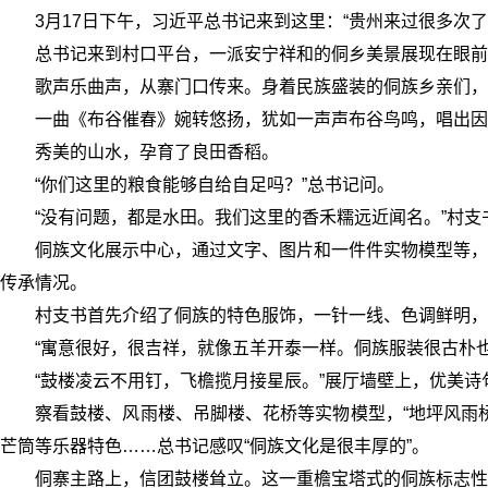
3月17日下午，习近平总书记来到这里：“贵州来过很多次
总书记来到村口平台，一派安宁祥和的侗乡美景展现在眼前
歌声乐曲声，从寨门口传来。身着民族盛装的侗族乡亲们，
一曲《布谷催春》婉转悠扬，犹如一声声布谷鸟鸣，唱出因
秀美的山水，孕育了良田香稻。
“你们这里的粮食能够自给自足吗？”总书记问。
“没有问题，都是水田。我们这里的香禾糯远近闻名。”村支
侗族文化展示中心，通过文字、图片和一件件实物模型等，
传承情况。
村支书首先介绍了侗族的特色服饰，一针一线、色调鲜明，“
“寓意很好，很吉祥，就像五羊开泰一样。侗族服装很古朴
“鼓楼凌云不用钉，飞檐揽月接星辰。”展厅墙壁上，优美诗
察看鼓楼、风雨楼、吊脚楼、花桥等实物模型，“地坪风雨
芒筒等乐器特色……总书记感叹“侗族文化是很丰厚的”。
侗寨主路上，信团鼓楼耸立。这一重檐宝塔式的侗族标志性