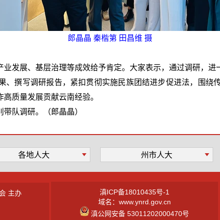
郎晶晶 秦楷第 田昌维 摄
产业发展、基层治理等成效给予肯定。大家表示，通过调研，进
果、撰写调研报告，紧扣贯彻实施民族团结进步促进法，围绕
作高质量发展贡献云南经验。
别带队调研。（郎晶晶）
各地人大
州市人大
滇ICP备18010435号-1
会 主办
域名：www.ynrd.gov.cn
滇公网安备 53011202000470号