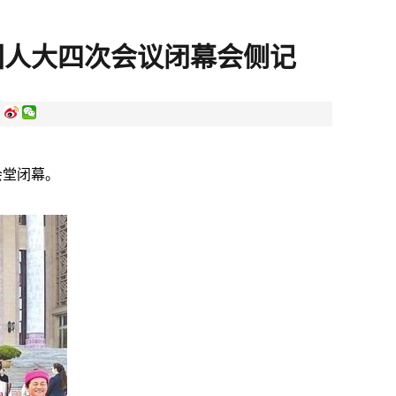
国人大四次会议闭幕会侧记
:
会堂闭幕。