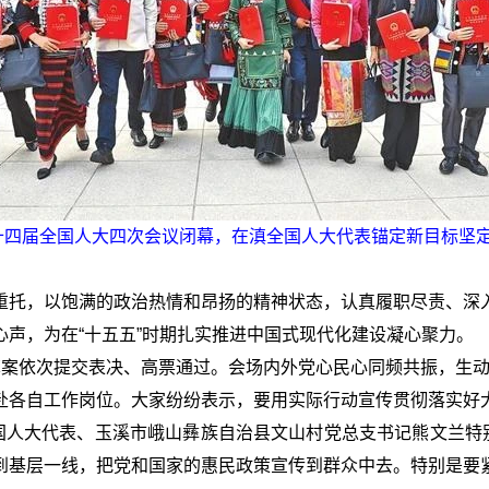
，十四届全国人大四次会议闭幕，在滇全国人大代表锚定新目标坚定
重托，以饱满的政治热情和昂扬的精神状态，认真履职尽责、深
声，为在“十五五”时期扎实推进中国式现代化建设凝心聚力。
草案依次提交表决、高票通过。会场内外党心民心同频共振，生
赴各自工作岗位。大家纷纷表示，要用实际行动宣传贯彻落实好
国人大代表、玉溪市峨山彝族自治县文山村党总支书记熊文兰特
到基层一线，把党和国家的惠民政策宣传到群众中去。特别是要