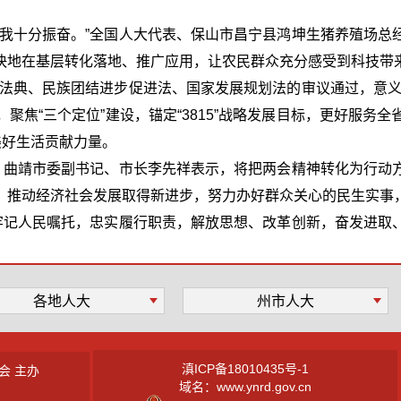
让我十分振奋。”全国人大代表、保山市昌宁县鸿坤生猪养殖场总
快地在基层转化落地、推广应用，让农民群众充分感受到科技带
境法典、民族团结进步促进法、国家发展规划法的审议通过，意义
聚焦“三个定位”建设，锚定“3815”战略发展目标，更好服务
美好生活贡献力量。
表，曲靖市委副书记、市长李先祥表示，将把两会精神转化为行动
，推动经济社会发展取得新进步，努力办好群众关心的民生实事
终牢记人民嘱托，忠实履行职责，解放思想、改革创新，奋发进取
各地人大
州市人大
滇ICP备18010435号-1
会 主办
域名：www.ynrd.gov.cn