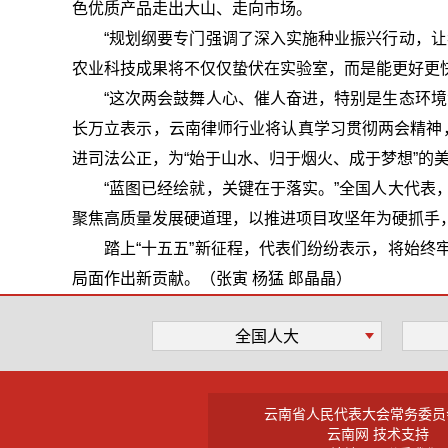
色优质产品走出大山、走向市场。
“规划纲要专门强调了深入实施种业振兴行动，
农业科技成果将不仅仅蛰伏在实验室，而是能更好更
“这次两会鼓舞人心、催人奋进，特别是生态环
长万立表示，云南律师行业将认真学习贯彻两会精神，
进司法公正，为“始于山水、归于烟火、成于梦想”的
“蓝图已经绘就，关键在于落实。”全国人大代
聚焦高质量发展硬道理，以推进项目攻坚年为硬抓手
踏上“十五五”新征程，代表们纷纷表示，将始
局面作出新贡献。（张寅 杨猛 郎晶晶）
全国人大
云南省人民代表大会常务委员
云南网 技术支持