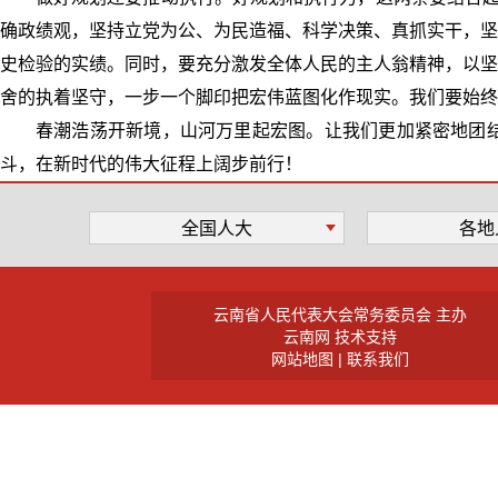
确政绩观，坚持立党为公、为民造福、科学决策、真抓实干，坚
史检验的实绩。同时，要充分激发全体人民的主人翁精神，以坚
舍的执着坚守，一步一个脚印把宏伟蓝图化作现实。我们要始终
春潮浩荡开新境，山河万里起宏图。让我们更加紧密地团
斗，在新时代的伟大征程上阔步前行！
全国人大
各地
云南省人民代表大会常务委员会 主办
云南网 技术支持
网站地图
|
联系我们