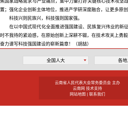
焦国家战略需求与产业痛点，集中力量打好关键核心技术攻坚战
置；强化企业创新主体地位，推进产学研深度融合，让更多原创
科技兴则民族兴，科技强则国家强。
在以中国式现代化全面推进强国建设、民族复兴伟业的新征
时不我待的紧迫感，在原始创新上深耕不辍，在技术攻关上勇毅
奋力谱写科技强国建设的崭新篇章！（胡喆）
全国人大
各地
云南省人民代表大会常务委员会 主办
云南网 技术支持
网站地图
|
联系我们