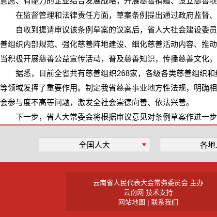
意愿、有能力的企业结合发展战略，开展慈善捐赠、设立慈善项
在监督管理和法律责任方面，草案条例提出通过政府监督、
自收到提请审议该条例草案的议案后，省人大社会建设委员
善组织内部规范、强化慈善阵地建设、细化慈善活动内容、推动
当积极开展慈善公益宣传活动，普及慈善知识，传播慈善文化。
据悉，目前全省共有慈善组织268家，各级各类慈善组织
等领域发挥了重要作用。制定我省慈善事业地方性法规，明确相
会参与度不高等问题，激发全社会崇德向善、依法兴善。
下一步，省人大常委会将根据审议意见对条例草案作进一步
全国人大
各地
云南省人民代表大会常务委员会 主办
云南网 技术支持
网站地图 |
联系我们