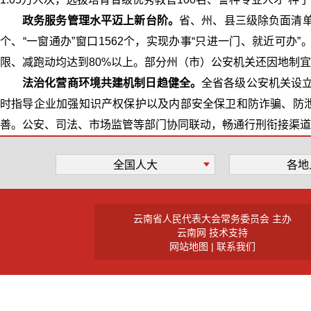
政务服务管理水平迈上新台阶。
省、州、县三级除负面清单
个、“一窗通办”窗口1562个，实现办事“只进一门、就近可办
限、减跑动均达到80%以上。部分州（市）公安机关还因地制宜推
法治化营商环境共建机制日趋健全。
全省各级公安机关设立
时指导企业加强知识产权保护以及内部安全保卫和防诈骗、防
善。公安、司法、市场监管等部门协同联动，畅通行刑衔接渠
全国人大
各地
云南省人民代表大会常务委员会 主办
云南网 技术支持
网站地图
|
联系我们