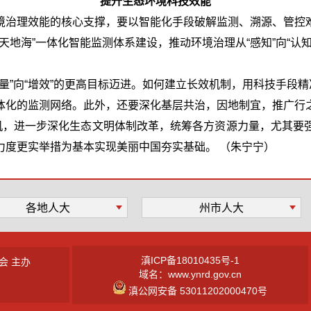
提升生态环境科技效能
境治理效能的核心支撑，要以智能化手段破解监测、溯源、管控
天地海”一体化智能监测体系建设，推动环境治理从“感知”向“认
量”向“增效”的更高目标迈进。如何建立长效机制，用科技手段精
体化的监测网络。此外，还要深化基层共治，因地制宜，推广行
契机，进一步深化生态文明体制改革，统筹各方资源力量，尤其要
力度更实举措为基本实现美丽中国夯实基础。 （朱宁宁）
各地人大
州市人大
滇ICP备18010435号-1
会 主办
域名：www.ynrd.gov.cn
滇公网安备 53011202000470号