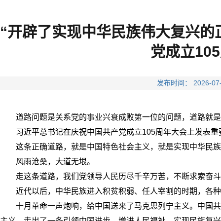
“开辟了实现中华民族伟大复兴的
党成立10
发布时间： 2026
道路问题是关系党的事业兴衰成败第一位的问题，道路就是
习近平总书记在庆祝中国共产党成立105周年大会上发表重
这条正确道路，就是中国特色社会主义，就是实现中华民族
风雨沧桑，大道无垠。
走这条道路，我们党领导人民历尽千辛万苦，不断求索奋斗
近代以后，中华民族进入积贫积弱、任人宰割的时期，各种
十月革命一声炮响，给中国送来了马克思列宁主义。中国共
主义，走出了一条引领中国进步、增进人民福祉、实现民族复兴