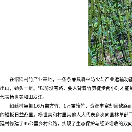
在绍廷村竹产业基地，一条条兼具森林防火与产业运输功能
出山，劲头十足。“以前没有路，要人背着竹笋徒步两小时才能
代表杨世美和田发江。
绍廷村坐拥1.6万亩方竹、1万亩筇竹，资源丰富却因缺路
的短板日益凸显。杨世美和村里其他人大代表多次向县林草部门
廷村修建了45公里乡村公路，实现了生态保护与经济增收的双