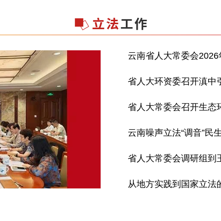
云南省人大常委会202
省人大环资委召开滇中
提纲专家咨询会
省人大常委会召开生态
规范性文件集中清理工
云南噪声立法“调音”民
省人大常委会调研组到
从地方实践到国家立法
共和国生态环境法典》