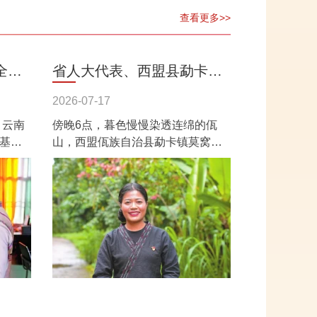
查看更多>>
全国
省人大代表、西盟县勐卡镇
扎根
莫窝村党总支书记娜布拉
2026-07-17
，云南
傍晚6点，暮色慢慢染透连绵的佤
——扎根石头山 走出振兴路
基诺
山，西盟佤族自治县勐卡镇莫窝村
乡亲
莫窝六组的山道上，乡亲们挽着裤
动的
腿，抡起锄头铲沙、搬起石块填
坑，你搭一把...