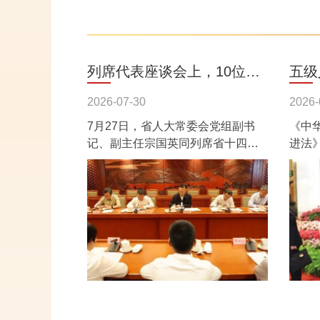
列席代表座谈会上，10位代
五级
表围绕基层医疗、产业发
进步
2026-07-30
2026-
7月27日，省人大常委会党组副书
《中
展、生态保护等提出建议
同心
记、副主任宗国英同列席省十四届
进法
人大常委会第二十四次会议的在滇
新时
全国人大代表、省人大代表座谈，
族事
听取代表们...
律，对