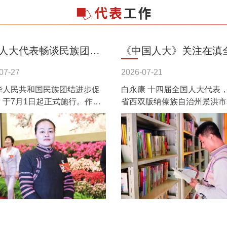
人大代表畅谈民族团结
《中国人大》关注在滇
促进法——法润云岭聚
人大代表白永康：青春
07-27
2026-07-21
华人民共和国民族团结进步促
白永康 十四届全国人大代表
 共绘团结新画卷
雨林 履职不负人民
》于7月1日起正式施行。作为
省西双版纳傣族自治州景洪市
代实施宪法有关规定、处理民
山基诺族乡司土村委会副主任
务和开展民族工作的基本法
们，今年全国人代会最让我激
于全面...
是《中华...