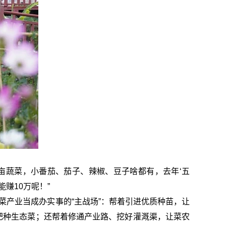
多亩蔬菜，小番茄、茄子、辣椒、豆子啥都有，去年‘五
赚10万呢！”
菜产业当成办实事的“主战场”：帮着引进优质种苗，让
肥种生态菜；还帮着修通产业路、挖好灌溉渠，让菜农