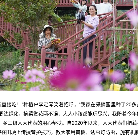
直接吃！”种植户李定琴笑着招呼，“我家在采摘园里种了20
周边绿化，摘菜赏花两不误，大人小孩都能玩尽兴，我盼着今年能
乡三级人大代表的用心帮扶。自2020年以来，人大代表们把蔬
家蹲在田埂上传授管护技巧，教大家用黄板、诱虫灯防虫，施有机