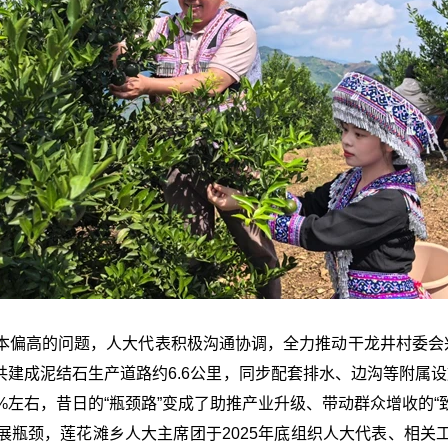
本偏高的问题，人大代表积极沟通协调，全力推动干龙井村委会兴
建成泥结石生产道路约6.6公里，同步配套排水、边沟等附属
%左右，昔日的“瓶颈路”变成了助推产业升级、带动群众增收的“
展瓶颈，莲花滩乡人大主席团于2025年底组织人大代表、相关