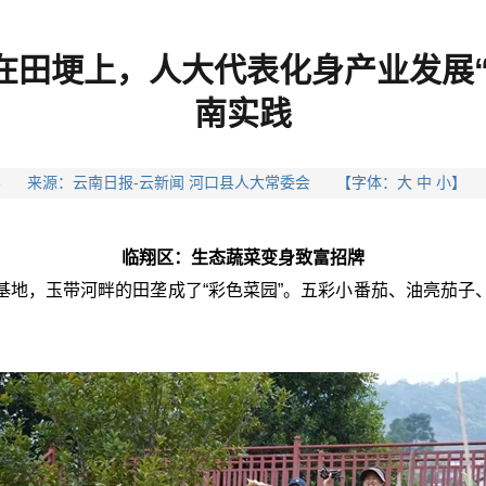
田埂上，人大代表化身产业发展“助
南实践
05-16 来源：云南日报-云新闻 河口县人大常委会 【字体：大 中 小
临翔区：生态蔬菜变身致富招牌
基地，玉带河畔的田垄成了“彩色菜园”。五彩小番茄、油亮茄子