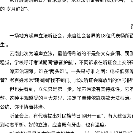
从开展调研到公开征求意见，从立法听证会到修改完善，《
的“岁月静好”。
一场地方噪声立法听证会，来自社会各界的18位代表畅所
生”。
云南此次为噪声立法，最值得称道的不是条文有多细、罚则
稳觉，学校呼吁考试期间“静音护航”，不同诉求在听证会上交
噪声治理难，难在“两头难”。一头是标准之困：电梯低频
管？老百姓常常“转圈圈”找不到门。此次听证会释放出的信号很
但也要看到，立法只是第一步。噪声污染有其特殊性，它不
熬。这种主观感受的巨大差异，决定了单纯依靠罚款无法根治。
公约、邻里协商共治。
听证会上，有代表提出对民族节日“网开一面”，有人建议为
到动态平衡。好的立法，应当既有牙齿，也有温度。