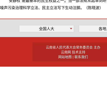
“安静权”是最基本的民生权益之一。当一部法规从起草到
噪声污染治理科学立法、民主立法写下生动注脚。（陈晓波）
全国人大
各地
云南省人民代表大会常务委员会 主办
云南网 技术支持
网站地图
|
联系我们