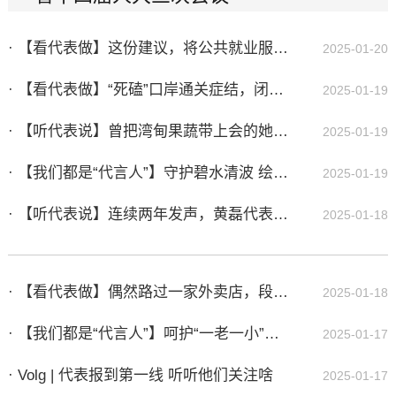
· 【看代表做】这份建议，将公共就业服务送到“家门口”
2025-01-20
· 【看代表做】“死磕”口岸通关症结，闭会期间他提出代表建议
2025-01-19
· 【听代表说】曾把湾甸果蔬带上会的她，今年又带来好消息
2025-01-19
· 【我们都是“代言人”】守护碧水清波 绘就绿美生态画卷
2025-01-19
· 【听代表说】连续两年发声，黄磊代表为园区、口岸发展按下“加速键”
2025-01-18
· 【看代表做】偶然路过一家外卖店，段亭汀代表耗时三个月提出这份建议
2025-01-18
· 【我们都是“代言人”】呵护“一老一小”绘就“朝夕美好”
2025-01-17
· Volg | 代表报到第一线 听听他们关注啥
2025-01-17