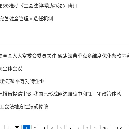
 积极推动《工会法律援助办法》修订
步完善健全管理人选任机制
发全国人大常委会委员关注 聚焦法典重点多维度优化条款内
次全体会议
理法规 平等对待企业
报告提请审议 我国已形成碳达峰碳中和“1＋N”政策体系
施工会法地方性法规修改
条
上一页
1
2
3
4
5
6
7
8
9
10
..
161