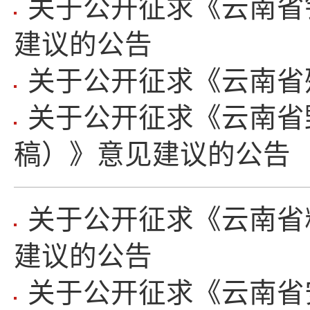
关于公开征求《云南省
建议的公告
关于公开征求《云南省
关于公开征求《云南省
稿）》意见建议的公告
关于公开征求《云南省
建议的公告
关于公开征求《云南省