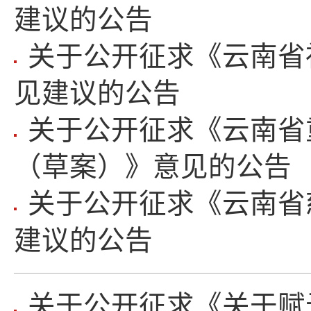
建议的公告
关于公开征求《云南省
见建议的公告
关于公开征求《云南省
（草案）》意见的公告
关于公开征求《云南省
建议的公告
关于公开征求《关于赋