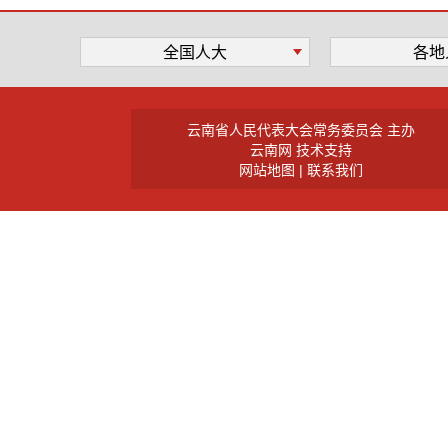
全国人大
各地
云南省人民代表大会常务委员会 主办
云南网 技术支持
网站地图
|
联系我们